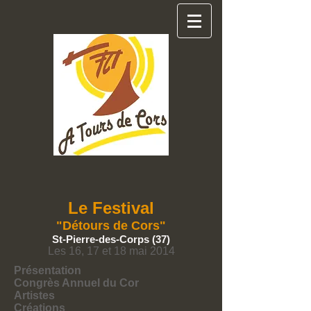
Le Festival
"Détours de Cors"
St-Pierre-des-Corps (37)
Les 16, 17 et 18 mai 2014
Présentation
Congrès Annuel du Cor
Artistes
Créations