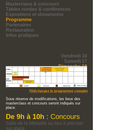
Masterclass & concours
Tables rondes & conférences
Expostions et showrooms
Programme
Partenaires
Restauration
Infos pratiques
Vendredi 16
Samedi 17
Dimanche 18
Programmation prévisionnelle
Téléchargez le programme complet
Sous réserve de modifications, les lieux des
masterclass et concours seront indiqués sur
place.
De 9h à 10h
:
Concours
Salle de la Médaille ou lieu à préciser
sur place