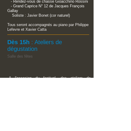
- Rendez-vous de chasse Gioacchino Rossini
- Grand Caprice N° 12 de Jacques François
Gallay
Soliste :
Javier Bonet
(cor naturel)
Tous seront accompagnés au piano par Philippe
Lefevre et Xavier Catta
Dès 15h
: Ateliers de
dégustation
Salle des fêtes
A l'occasion du festival, des ateliers de
dégustation seront gratuitement mis à votre
disposition afin que vous puissiez venir
découvrir les différents mets de notre région :
vins de Loire, charcuterie locale, fromages
typiques... un régal à venir partager !
20 personnes maximum
: Réservations validées
dès réception de la fiche d'inscription (à
télécharger
ici
) et du chèque de 10€ à l'ordre de "A
Tours de Cors". Un mail confirmera l'inscription.