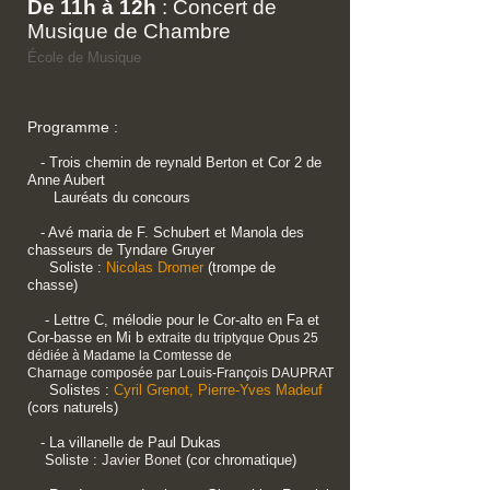
De 11h à 12h
: Concert de
Musique de Chambre
École de Musique
Programme :
- Trois chemin de reynald Berton et Cor 2 de
Anne Aubert
Lauréats du concours
- Avé maria de F. Schubert et Manola des
chasseurs de Tyndare Gruyer
Soliste :
Nicolas Dromer
(trompe de
chasse)
- Lettre C, mélodie pour le Cor-alto en Fa et
Cor-basse en Mi b
extraite du triptyque Opus 25
dédiée à Madame la Comtesse de
Charnage composée par Louis-François DAUPRAT
Solistes :
Cyril Grenot,
Pierre-Yves Madeuf
(cors naturels)
- La villanelle de Paul Dukas
Soliste :
Javier Bonet
(cor chromatique)