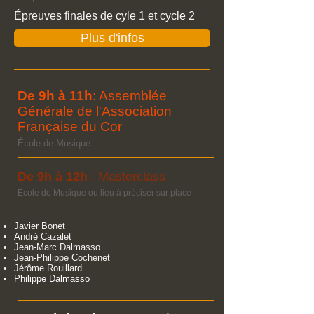
Épreuves finales de cyle 1 et cycle 2
Plus d'infos
De 9h à 11h
: Assemblée
Générale de l'Association
Française du Cor
École de Musique
De 9h à 12h
: Masterclass
Ecole de Musique ou lieu à préciser sur place
Javier Bonet
André Cazalet
Jean-Marc Dalmasso
Jean-Philippe Cochenet
Jérôme Rouillard
Philippe Dalmasso