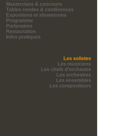
Masterclass & concours
Tables rondes & conférences
Expostions et showrooms
Programme
Partenaires
Restauration
Infos pratiques
Les solistes
Les musiciens
Les chefs d'orchestre
Les orchestres
Les ensembles
Les compositeurs