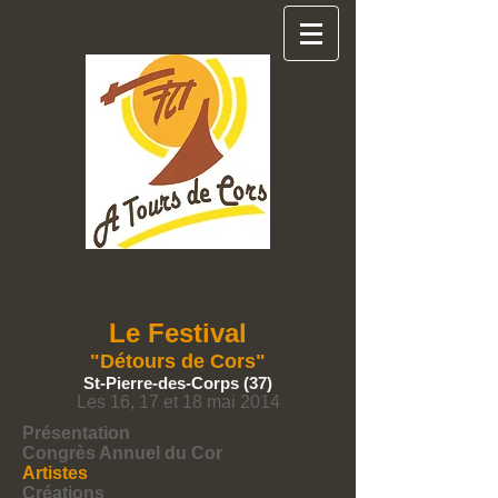
Le Festival
"Détours de Cors"
St-Pierre-des-Corps (37)
Les 16, 17 et 18 mai 2014
Présentation
Congrès Annuel du Cor
Artistes
Créations